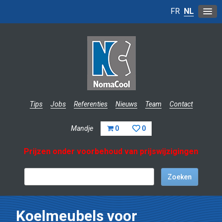
FR
NL
Tips
Jobs
Referenties
Nieuws
Team
Contact
Mandje
0
0
Prijzen onder voorbehoud van prijswijzigingen
Koelmeubels voor