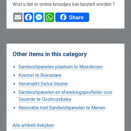
Wist u dat er online broodjes kan bestelt worden ?
Email
Facebook
Messenger
WhatsApp
Share
Other items in this category
Sandwichpanelen plaatsen te Moeskroen
Koelcel te Roeselare
Versmarkt Delva Veurne
Sandwichpanelen en afwerkingsprofielen voor
Saverde te Oostrozebeke
Renovatie met Sandwichpanelen te Menen
Alle artikels bekijken