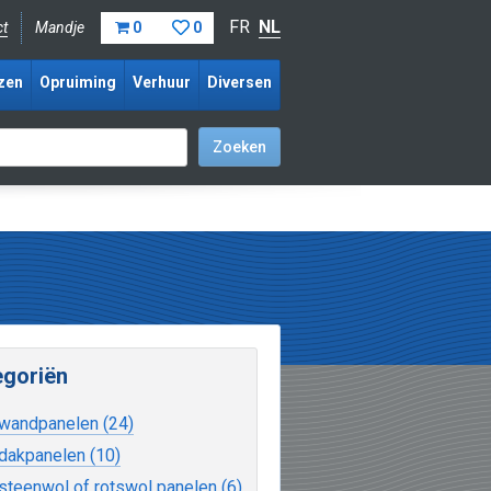
FR
NL
ct
Mandje
0
0
zen
Opruiming
Verhuur
Diversen
egoriën
 wandpanelen (24)
 dakpanelen (10)
 steenwol of rotswol panelen (6)