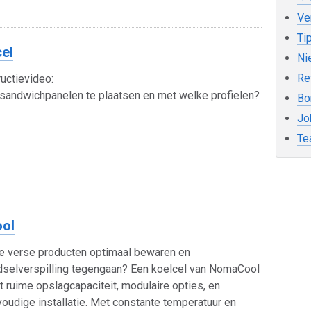
Ve
Ti
el
Ni
Re
ructievideo:
sandwichpanelen te plaatsen en met welke profielen?
Bo
Jo
Te
ool
je verse producten optimaal bewaren en
selverspilling tegengaan? Een koelcel van NomaCool
t ruime opslagcapaciteit, modulaire opties, en
oudige installatie. Met constante temperatuur en