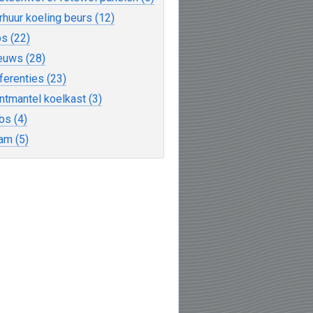
rhuur koeling beurs (12)
ps (22)
euws (28)
ferenties (23)
ntmantel koelkast (3)
bs (4)
am (5)