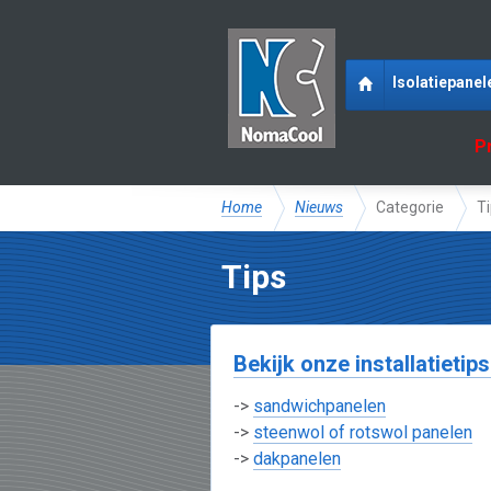
Isolatiepanel
P
Home
Nieuws
Categorie
T
Tips
Bekijk onze installatietips
->
sandwichpanelen
->
steenwol of rotswol panelen
->
dakpanelen