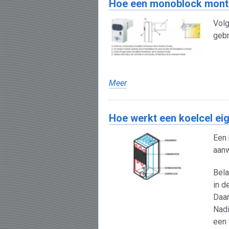
Hoe een monoblock mont
Volg
gebr
Meer
Hoe werkt een koelcel eig
Een 
aanw
Bela
in d
Daar
Nadi
een 