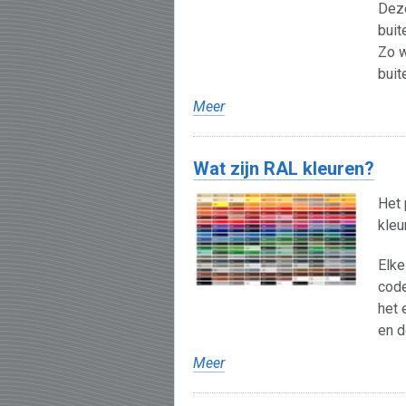
Deze
buit
Zo w
buit
Meer
Wat zijn RAL kleuren?
Het 
kleu
Elke
code
het 
en d
Meer