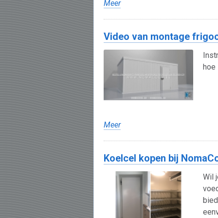
Meer
Video van montage frigoc
Inst
hoe 
Meer
Koelcel kopen bij NomaC
Wil 
voed
bied
eenv