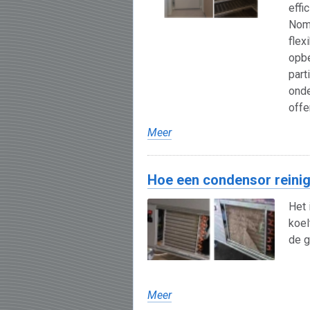
effi
Noma
flex
opbe
part
onde
offe
Meer
Hoe een condensor reini
Het 
koel
de g
Meer