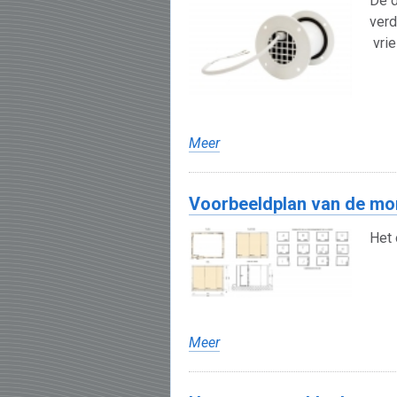
De d
verd
vrie
Meer
Voorbeeldplan van de mon
Het 
Meer