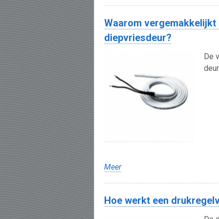
Waarom vergemakkelijkt 
diepvriesdeur?
De v
deur
Meer
Hoe werkt een drukregelv