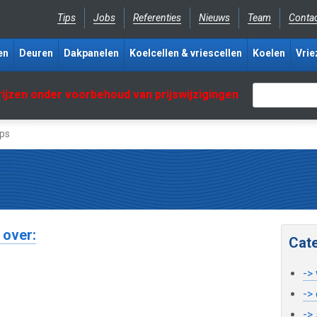
Tips
Jobs
Referenties
Nieuws
Team
Conta
en
Deuren
Dakpanelen
Koelcellen & vriescellen
Koelen
Vrie
rijzen onder voorbehoud van prijswijzigingen
ips
 over:
Cat
->
->
->