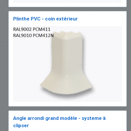
finitions;
les portes de service
isothermes avec cadre en PVC
ou avec
cadre en aluminium
sont disponibles en
Plinthe PVC - coin extérieur
plusieurs dimensions. Les panneaux
sandwich sont également disponibles
en différentes longueurs et épaisseurs.
Commandez 24 heures sur 24 et 7 jours
sur 7.
Enlèvement à
Staden (Belgique)
et à
Lesquin (France)
,
uniquement sur
rendez-vous.
Livraison en Belgique.
Des
informations sur les
frais de livraison
ou
le
délai de livraison
?
Si vous avez des questions, n'hésitez
pas à nous contacter
par mail
!
Angle arrondi grand modèle - systeme à
clipser