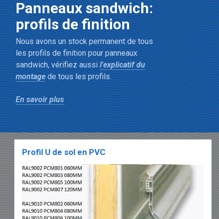
Panneaux sandwich:
profils de finition
Nous avons un stock permanent de tous
les profils de finition pour panneaux
sandwich, vérifiez aussi
l'explicatif du
montage
de tous les profils.
En savoir plus
La gamme de profils
de finition
Les panneaux sandwich premier choix,
Profil U de sol en PVC
premier choix déstockage
ou
deuxième
choix
, ont
une connexion
rainure/languette
pour un emboîtement
rapide.
• Commencez avec
le profil U de sol (en
PVC)
qui est à visser au sol.