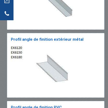
dwich
tion
r
actez-
neaux
dwich
Profil angle de finition extérieur métal
Profil angle de finition PVC