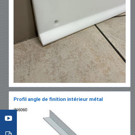
éo 3
Profil angle de finition intérieur métal
:
mment
re
aller
: les
s
ils
neaux