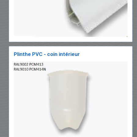
dessus.
• Placez dans les coins supérieurs
la
pièce d'angle extérieure
et
la pièce
d'angle intérieure
.
• En tant que profils de finition
supplémentaires, il existe:
1) En PVC:
profil en L
et
profil en U
.
Plinthe PVC - coin intérieur
2) En métal:
angle de finition intérieur
,
angle de finition extérieur
et
profil en U
.
• Pour suspendre le plafond, utilisez
le
profil T
avec
des rondelles et des
boulons
.
Gamme complète de
finitions
Consultez la gamme complète de