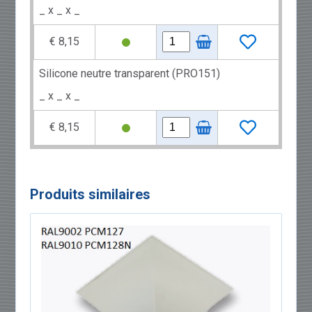
_ x _ x _
€ 8,15
Silicone neutre transparent (PRO151)
_ x _ x _
€ 8,15
Produits similaires