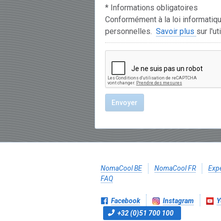
* Informations obligatoires
Conformément à la loi informatique
personnelles.
Savoir plus
sur l'u
NomaCool BE
NomaCool FR
Expé
FAQ
Facebook
Instagram
Y
+32 (0)51 700 100