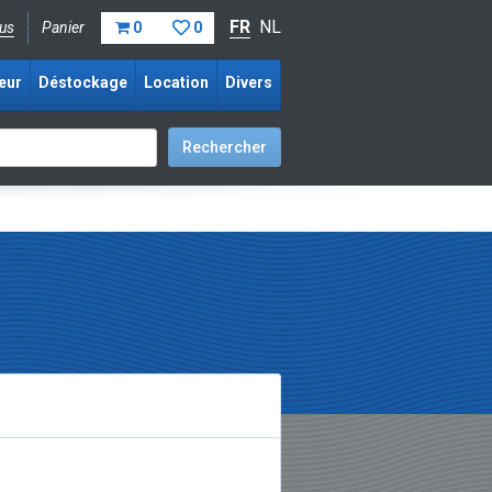
FR
NL
us
Panier
0
0
eur
Déstockage
Location
Divers