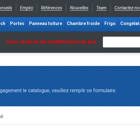
nseils
Emploi
Références
Nouvelles
Team
Contactez-no
ich
Portes
Panneau toiture
Chambre froide
Frigo
Congélat
Sous réserve de modifications de prix
agement le catalogue, veuillez remplir ce formulaire:
é: