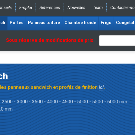
nseils
Emploi
Références
Nouvelles
Team
Contactez-no
ich
Portes
Panneau toiture
Chambre froide
Frigo
Congélat
Sous réserve de modifications de prix
ch
 les panneaux sandwich et profils de finition
ici
.
 2500 - 3000 - 3500 - 4000 - 4500 - 5000 - 5500 - 6000 mm
120 mm
eau isolant ?