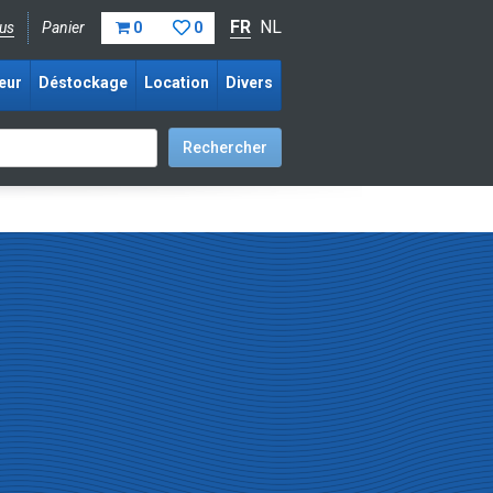
FR
NL
us
Panier
0
0
eur
Déstockage
Location
Divers