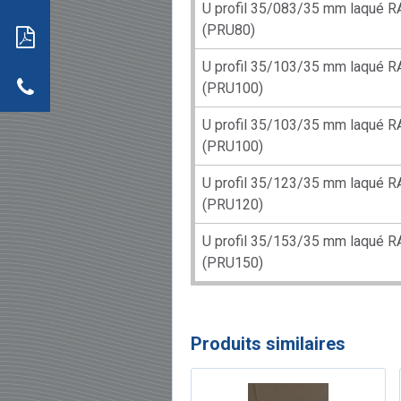
s
ils
U profil 35/083/35 mm laqué R
neaux
(PRU80)
dwich
tion
r
U profil 35/103/35 mm laqué R
actez-
neaux
(PRU100)
dwich
U profil 35/103/35 mm laqué R
(PRU100)
U profil 35/123/35 mm laqué R
(PRU120)
U profil 35/153/35 mm laqué R
(PRU150)
Produits similaires