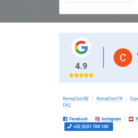
raf Tssiche
4.9
NomaCool BE
NomaCool FR
Expé
FAQ
Facebook
Instagram
Y
+32 (0)51 700 100