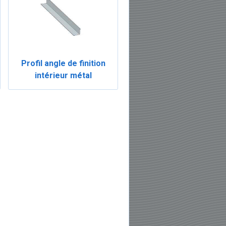
Profil angle de finition
intérieur métal