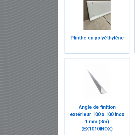
Plinthe en polyéthylène
Angle de finition
extérieur 100 x 100 inox
1 mm (3m)
(EX1010INOX)