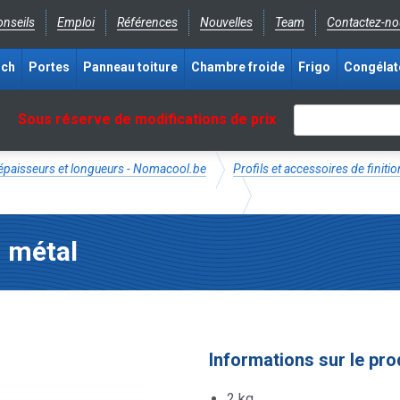
nseils
Emploi
Références
Nouvelles
Team
Contactez-no
ich
Portes
Panneau toiture
Chambre froide
Frigo
Congélat
Sous réserve de modifications de prix
épaisseurs et longueurs - Nomacool.be
Profils et accessoires de fini
n métal
Informations sur le pro
2 kg