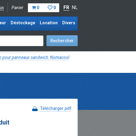
FR
NL
us
Panier
0
0
eur
Déstockage
Location
Divers
tion pour panneaux sandwich. Nomacool
Télécharger pdf
duit