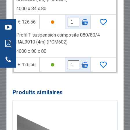
éo 3
4000 x 84 x 80
:
mment
re
€ 126,56
aller
: les
s
ils
Profil T suspension composite 080/80/4
neaux
RAL9010 (4m) (PCM602)
dwich
tion
4000 x 80 x 80
r
actez-
neaux
€ 126,56
dwich
Produits similaires