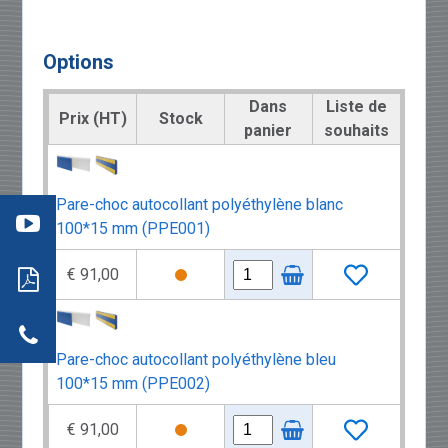
Options
Dans
Liste de
Prix (HT)
Stock
panier
souhaits
éo 3
:
mment
re
Pare-choc autocollant polyéthylène blanc
aller
: les
100*15 mm (PPE001)
s
ils
neaux
€ 91,00
dwich
tion
r
actez-
neaux
dwich
Pare-choc autocollant polyéthylène bleu
100*15 mm (PPE002)
€ 91,00