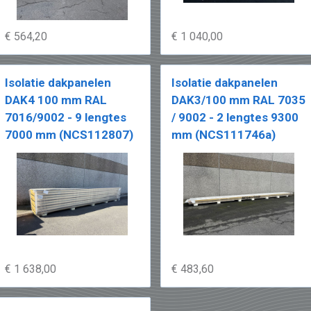
€ 564,20
€ 1 040,00
Isolatie dakpanelen
Isolatie dakpanelen
DAK4 100 mm RAL
DAK3/100 mm RAL 7035
7016/9002 - 9 lengtes
/ 9002 - 2 lengtes 9300
7000 mm (NCS112807)
mm (NCS111746a)
€ 1 638,00
€ 483,60