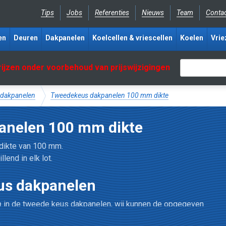
Tips
Jobs
Referenties
Nieuws
Team
Conta
en
Deuren
Dakpanelen
Koelcellen & vriescellen
Koelen
Vrie
rijzen onder voorbehoud van prijswijzigingen
dakpanelen
Tweedekeus dakpanelen 100 mm dikte
anelen 100 mm dikte
dikte van 100 mm.
lend in elk lot.
eus dakpanelen
n
in de tweede keus dakpanelen, wij kunnen de opgegeven