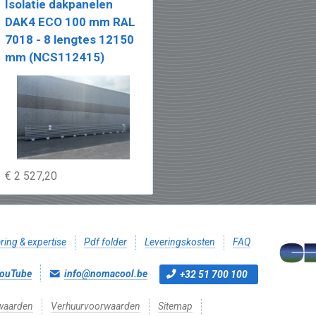
Isolatie dakpanelen
DAK4 ECO 100 mm RAL
7018 - 8 lengtes 12150
mm (NCS112415)
€ 2 527,20
ring & expertise
Pdf folder
Leveringskosten
FAQ
ouTube
info@nomacool.be
+32 51 700 100
waarden
Verhuurvoorwaarden
Sitemap