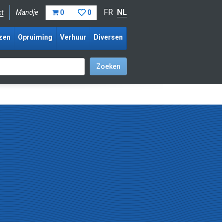
FR
NL
ct
Mandje
0
0
zen
Opruiming
Verhuur
Diversen