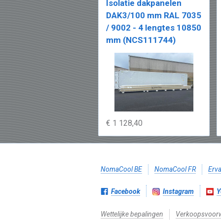
Isolatie dakpanelen
DAK3/100 mm RAL 7035
/ 9002 - 4 lengtes 10850
mm (NCS111744)
€ 1 128,40
NomaCool BE
NomaCool FR
Erva
Facebook
Instagram
Y
Wettelijke bepalingen
Verkoopsvoor