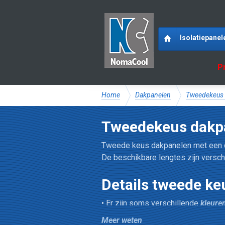
Isolatiepanel
P
Home
Dakpanelen
Tweedekeus 
Tweedekeus dakp
Tweede keus dakpanelen met een 
De beschikbare lengtes zijn verschil
Details tweede k
• Er zijn soms verschillende
kleure
kleuren niet garanderen.
Meer weten