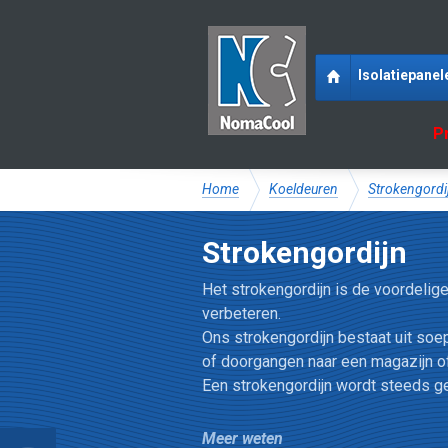
Isolatiepanel
P
Home
Koeldeuren
Strokengordi
Strokengordijn
Het strokengordijn is de voordelig
verbeteren.
Ons strokengordijn bestaat uit soe
of doorgangen naar een magazijn of
Een strokengordijn wordt steeds g
tiefilm
Minimaliseer het 
Meer weten