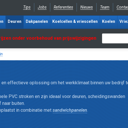
Tips
Jobs
Referenties
Nieuws
Team
Conta
en
Deuren
Dakpanelen
Koelcellen & vriescellen
Koelen
Vrie
rijzen onder voorbehoud van prijswijzigingen
jn
e en effectieve oplossing om het werkklimaat binnen uw bedrijf t
pele PVC stroken en zijn ideaal voor deuren, scheidingswanden
 naar buiten.
eplaatst in combinatie met
sandwichpanelen
.
verlies van energie