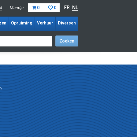
FR
NL
ct
Mandje
0
0
zen
Opruiming
Verhuur
Diversen
e