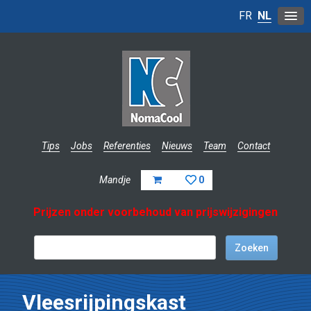
FR
NL
Tips
Jobs
Referenties
Nieuws
Team
Contact
Mandje
0
Prijzen onder voorbehoud van prijswijzigingen
Vleesrijpingskast