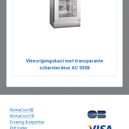
Vleesrijpingskast met transparante
scharnierdeur AC 9308
NomaCool BE
NomaCool FR
Ervaring & expertise
Pdf folder