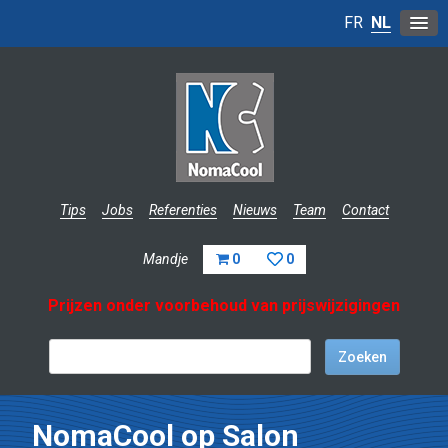
FR
NL
Tips
Jobs
Referenties
Nieuws
Team
Contact
Mandje
0
0
Prijzen onder voorbehoud van prijswijzigingen
NomaCool op Salon