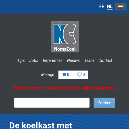
FR
NL
Tips
Jobs
Referenties
Nieuws
Team
Contact
Mandje
0
0
Prijzen onder voorbehoud van prijswijzigingen
De koelkast met