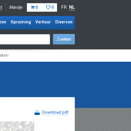
FR
NL
ct
Mandje
0
0
zen
Opruiming
Verhuur
Diversen
maken
Download pdf