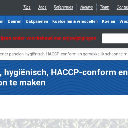
Tips
Jobs
Referenties
Nieuws
Team
Conta
en
Deuren
Dakpanelen
Koelcellen & vriescellen
Koelen
Vrie
rijzen onder voorbehoud van prijswijzigingen
ester panelen, hygiënisch, HACCP-conform en gemakkelijk schoon te 
n, hygiënisch, HACCP-conform en
on te maken