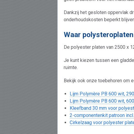
Dankzij het gesloten oppervlak dr
onderhoudskosten beperkt blijven
Waar polysteroplaten 
De polyester platen van 2500 x 12
Je kunt kiezen tussen een gladde
ruimte.
Bekijk ook onze toebehoren om ee
Lijm Polymère PB 600 wit, 290
Lijm Polymère PB 600 wit, 600
Kleefband 30 mm voor polyest
2-componentenkit patroon incl
Cirkelzaag voor polyester plat