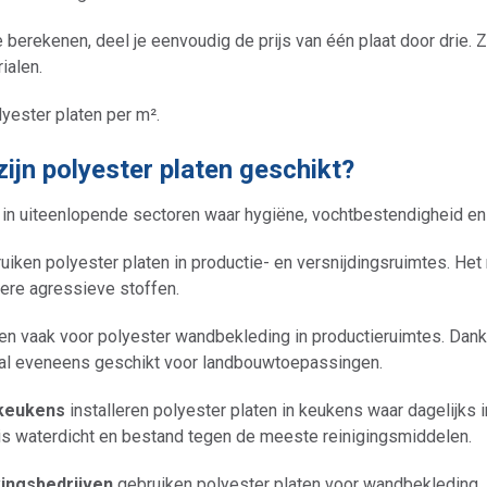
 berekenen, deel je eenvoudig de prijs van één plaat door drie. Zo
ialen.
lyester platen per m².
ijn polyester platen geschikt?
 in uiteenlopende sectoren waar hygiëne, vochtbestendigheid en
uiken polyester platen in productie- en versnijdingsruimtes. Het
dere agressieve stoffen.
en vaak voor polyester wandbekleding in productieruimtes. Dan
aal eveneens geschikt voor landbouwtoepassingen.
tkeukens
installeren polyester platen in keukens waar dagelijks 
is waterdicht en bestand tegen de meeste reinigingsmiddelen.
ingsbedrijven
gebruiken polyester platen voor wandbekleding,