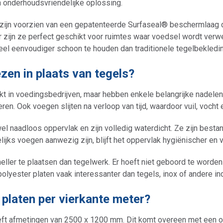
 onderhoudsvriendelijke oplossing.
 zijn voorzien van een gepatenteerde Surfaseal® beschermlaag
 zijn ze perfect geschikt voor ruimtes waar voedsel wordt verwe
eel eenvoudiger schoon te houden dan traditionele tegelbekledin
zen in plaats van tegels?
kt in voedingsbedrijven, maar hebben enkele belangrijke nadelen
ren. Ook voegen slijten na verloop van tijd, waardoor vuil, voch
el naadloos oppervlak en zijn volledig waterdicht. Ze zijn best
ijks voegen aanwezig zijn, blijft het oppervlak hygiënischer en ve
neller te plaatsen dan tegelwerk. Er hoeft niet geboord te word
 polyester platen vaak interessanter dan tegels, inox of andere 
platen per vierkante meter?
eft afmetingen van 2500 x 1200 mm. Dit komt overeen met een o