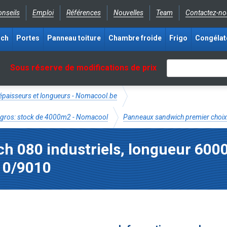
nseils
Emploi
Références
Nouvelles
Team
Contactez-no
ich
Portes
Panneau toiture
Chambre froide
Frigo
Congélat
Sous réserve de modifications de prix
épaisseurs et longueurs - Nomacool.be
gros: stock de 4000m2 - Nomacool
Panneaux sandwich premier choix
h 080 industriels, longueur 600
10/9010