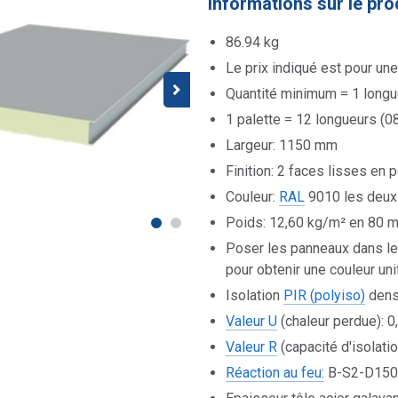
Informations sur le pro
86.94 kg
Le prix indiqué est pour u
Quantité minimum = 1 long
1 palette = 12 longueurs (
Largeur: 1150 mm
Finition: 2 faces lisses en 
Couleur:
RAL
9010 les deux
Poids: 12,60 kg/m² en 80 
Poser les panneaux dans le s
pour obtenir une couleur un
Isolation
PIR (polyiso)
dens
Valeur U
(chaleur perdue): 
Valeur R
(capacité d'isolat
Réaction au feu:
B-S2-D150