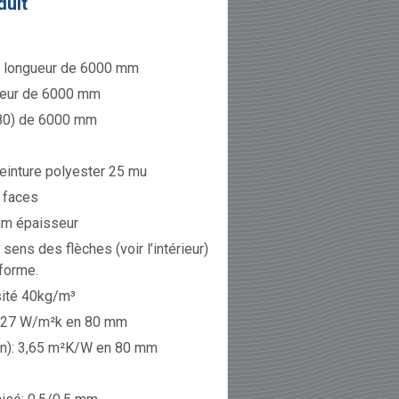
duit
ne longueur de 6000 mm
ueur de 6000 mm
080) de 6000 mm
peinture polyester 25 mu
 faces
mm épaisseur
ens des flèches (voir l’intérieur)
iforme.
ité 40kg/m³
0,27 W/m²k en 80 mm
ion): 3,65 m²K/W en 80 mm