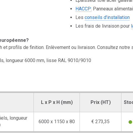
Epaisseur tôle acier galava
HACCP:
Panneaux alimentai
Les
conseils d'installation
Les frais de livraison pour
 européenne?
t profils de finition. Enlèvement ou livraison. Consultez notre s
ls, longueur 6000 mm, lisse RAL 9010/9010
L x P x H (mm)
Prix (HT)
Sto
els, longueur
6000 x 1150 x 80
€ 273,35
0