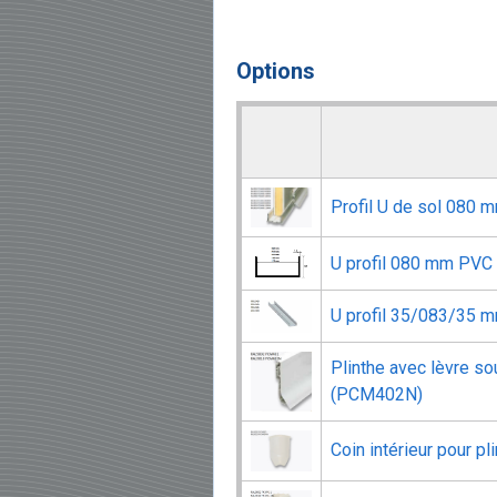
Options
Profil U de sol 080
U profil 080 mm PVC
U profil 35/083/35 
Plinthe avec lèvre s
(PCM402N)
Coin intérieur pour 