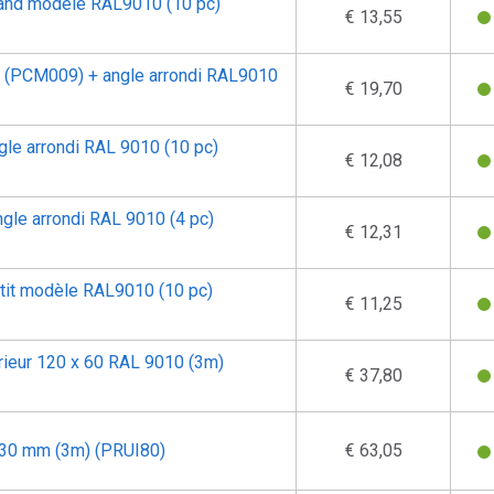
grand modèle RAL9010 (10 pc)
€ 13,55
m (PCM009) + angle arrondi RAL9010
€ 19,70
ngle arrondi RAL 9010 (10 pc)
€ 12,08
angle arrondi RAL 9010 (4 pc)
€ 12,31
etit modèle RAL9010 (10 pc)
€ 11,25
érieur 120 x 60 RAL 9010 (3m)
€ 37,80
/30 mm (3m) (PRUI80)
€ 63,05