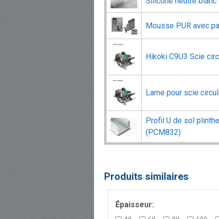
Silicone neutre blan
Mousse PUR avec pa
Hikoki C9U3 Scie circ
Lame pour scie circu
Profil U de sol plin
(PCM832)
Produits similaires
Épaisseur: