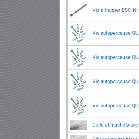
Vis à frapper BSC-N
Vis autoperceuse QU
Vis autoperceuse QUI
Vis autoperceuse QU
Vis autoperceuse QUI
Colle et mastic blan