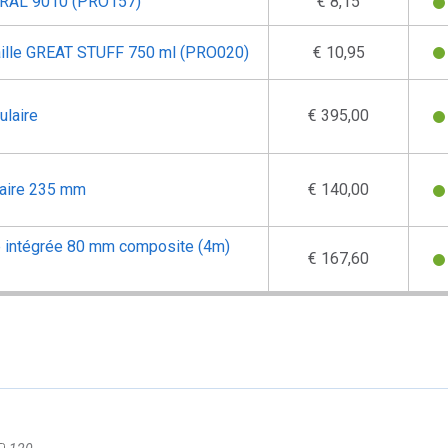
c RAL 9010 (PRO157)
€ 8,15
ille GREAT STUFF 750 ml (PRO020)
€ 10,95
ulaire
€ 395,00
laire 235 mm
€ 140,00
the intégrée 80 mm composite (4m)
€ 167,60