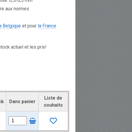
nisé: 0,5/0,5 mm
re aux normes
la Belgique
et pour
la France
tock actuel et les prix!
Liste de
ck
Dans panier
souhaits