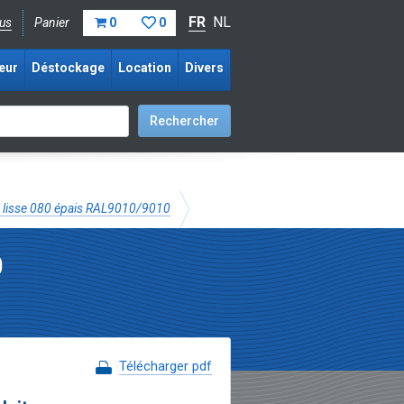
FR
NL
us
Panier
0
0
eur
Déstockage
Location
Divers
 lisse 080 épais RAL9010/9010
0
Télécharger pdf