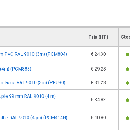
Prix (HT)
Sto
 mm PVC RAL 9010 (3m) (PCM804)
€ 24,30
 (4m) (PCM883)
€ 29,28
mm laqué RAL 9010 (3m) (PRU80)
€ 31,28
ouple 99 mm RAL 9010 (4 m)
€ 34,83
plinthe RAL 9010 (4 pc) (PCM414N)
€ 10,80