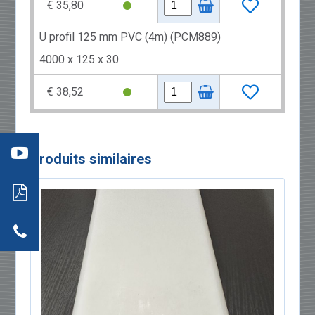
€ 35,80
U profil 125 mm PVC (4m) (PCM889)
4000 x 125 x 30
€ 38,52
éo 3
:
mment
re
aller
: les
Produits similaires
s
ils
neaux
dwich
tion
r
actez-
neaux
dwich