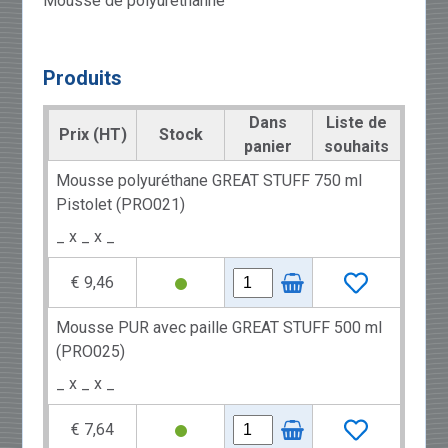
Mousse de polyuréthanne
Produits
Dans
Liste de
Prix (HT)
Stock
panier
souhaits
Mousse polyuréthane GREAT STUFF 750 ml
Pistolet (PRO021)
_ x _ x _
€ 9,46
Mousse PUR avec paille GREAT STUFF 500 ml
(PRO025)
_ x _ x _
€ 7,64