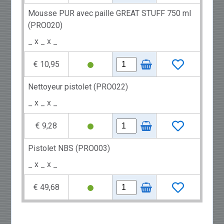
Mousse PUR avec paille GREAT STUFF 750 ml
(PRO020)
_ x _ x _
€ 10,95
Nettoyeur pistolet (PRO022)
_ x _ x _
€ 9,28
Pistolet NBS (PRO003)
_ x _ x _
€ 49,68