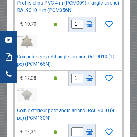
Profils clips PVC 4 m (PCM009) + angle arrondi
RAL9010 4 m (PCM356N)
éo 3
€ 19,70
:
mment
re
aller
: les
s
ils
neaux
Coin intérieur petit angle arrondi RAL 9010 (10
dwich
tion
pc) (PCM166N)
r
actez-
neaux
€ 12,08
dwich
Coin extérieur petit angle arrondi RAL 9010 (4
pc) (PCM130N)
€ 12,31