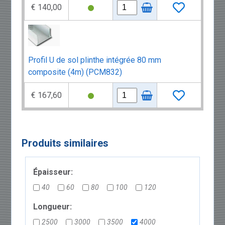
€ 140,00
Profil U de sol plinthe intégrée 80 mm
composite (4m) (PCM832)
€ 167,60
Produits similaires
Épaisseur:
40
60
80
100
120
Longueur:
2500
3000
3500
4000