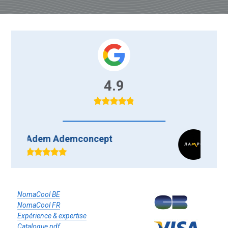
4.9
t
ALEX DUDIK
Tres bon service et matériel, je
suis très très content
NomaCool BE
NomaCool FR
Expérience & expertise
Catalogue pdf