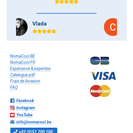
Cynthia Fersini
très professionnel , sérieux ,
délais respectés . Je
NomaCool BE
recommande +++
NomaCool FR
Expérience & expertise
Catalogue pdf
Frais de livraison
FAQ
Facebook
Instagram
YouTube
info@nomacool.be
+32 (0)51 700 100