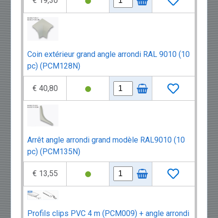
€ 19,30
Coin extérieur grand angle arrondi RAL 9010 (10
pc) (PCM128N)
€ 40,80
Arrêt angle arrondi grand modèle RAL9010 (10
pc) (PCM135N)
€ 13,55
éo 3
:
Profils clips PVC 4 m (PCM009) + angle arrondi