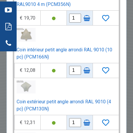
mment
re
RAL9010 4 m (PCM356N)
aller
: les
s
ils
€ 19,70
neaux
dwich
tion
r
actez-
neaux
dwich
Coin intérieur petit angle arrondi RAL 9010 (10
pc) (PCM166N)
€ 12,08
Coin extérieur petit angle arrondi RAL 9010 (4
pc) (PCM130N)
€ 12,31