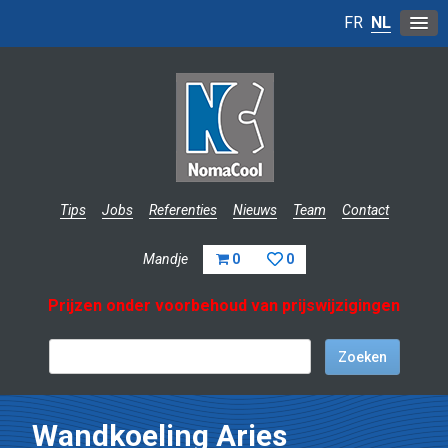
FR
NL
Tips
Jobs
Referenties
Nieuws
Team
Contact
Mandje
0
0
Prijzen onder voorbehoud van prijswijzigingen
Wandkoeling Aries