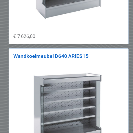
€ 7 626,00
Wandkoelmeubel D640 ARIES15