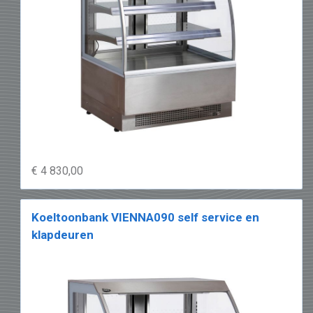
€ 4 830,00
Koeltoonbank VIENNA090 self service en
klapdeuren