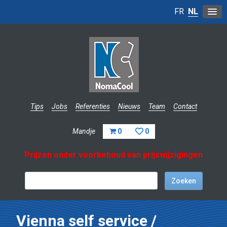
FR
NL
Tips
Jobs
Referenties
Nieuws
Team
Contact
Mandje
0
0
Prijzen onder voorbehoud van prijswijzigingen
Vienna self service /