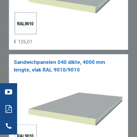
€ 126,01
Sandwichpanelen 040 dikte, 4000 mm
lengte, vlak RAL 9010/9010
ideo
nelen
er
nelen
acteer