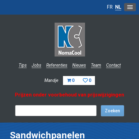
FR
NL
Tips
Jobs
Referenties
Nieuws
Team
Contact
Mandje
0
0
Prijzen onder voorbehoud van prijswijzigingen
Sandwichpanelen