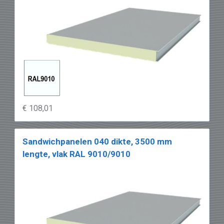
•
Montage tips
nodig?
• Alle sandwichpanelen bestaan uit
PIR
.
Levering over heel
België.
Leveringskosten
of
andere
details over de levering
.
Aarzel niet om ons te
contacteren per
mail
indien u vragen hebt!
€ 108,01
Sandwichpanelen 040 dikte, 3500 mm
lengte, vlak RAL 9010/9010