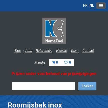
FR
NL
Tips
Jobs
Referenties
Nieuws
Team
Contact
Mandje
0
0
Prijzen onder voorbehoud van prijswijzigingen
Roomijsbak inox