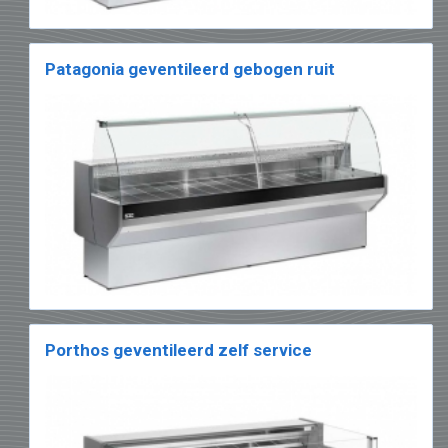
Patagonia geventileerd gebogen ruit
Porthos geventileerd zelf service