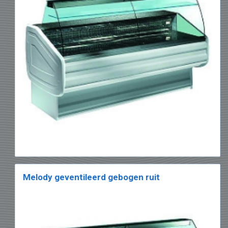
Hoe krachtiger de motor, hoe meer
lawaai hij maakt. Vanaf een lengte van 3
meter is de motor vrijwel altijd
ingebouwd.
De koeltoonbank is geen opbergruimte,
maar dient voor het etaleren van de
producten.
De gekoelde voedingswaren moeten op
temperatuur blijven en mogen niet
boven de 7°C bewaard worden.
In een slagerij moeten de producten
opgeslagen worden in een koelruimte.
De koeltoonbank moet ‘s morgen gevuld
en ‘s avonds leeggemaakt worden.
Melody geventileerd gebogen ruit
Heeft u nog vragen ?
Contacteer ons
indien u een offerte
wenst of bekijk onze adviezen.
Moeilijke keuze ? Laat u inspireren