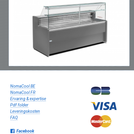
NomaCool BE
NomaCool FR
Ervaring & expertise
Pdf folder
Leveringskosten
FAQ
Facebook