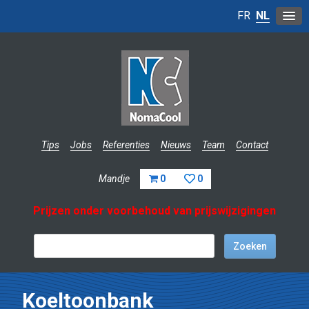
FR
NL
Tips
Jobs
Referenties
Nieuws
Team
Contact
Mandje
0
0
Prijzen onder voorbehoud van prijswijzigingen
Koeltoonbank