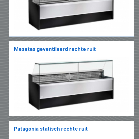
Mesetas geventileerd rechte ruit
Patagonia statisch rechte ruit