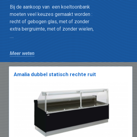
Bij de aankoop van een koeltoonbank
moeten veel keuzes gemaakt worden :
recht of gebogen glas, met of zonder
extra bergruimte, met of zonder wielen,
….
Het uitzicht : recht of gebogen glas ?
Meer weten
Ruiten die naar boven toe openen zijn
praktisch. Ze laten u toe om de
toonbank gemakkelijk te vullen en het
Amalia dubbel statisch rechte ruit
glas gemakkelijk schoon te maken.
Bepaalde toonbanken beschikken over
een extra gekoeld bergvak.
Handig om de voedingswaren, die later
op de dag moeten aangevuld worden, in
op te bergen.
De etaleerdiepte speelt ook een