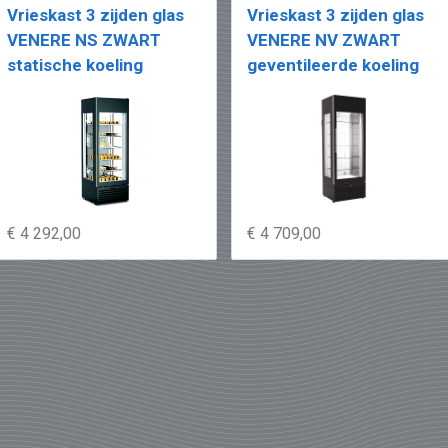
Vrieskast 3 zijden glas
Vrieskast 3 zijden glas
VENERE NS ZWART
VENERE NV ZWART
statische koeling
geventileerde koeling
€ 4 292,00
€ 4 709,00