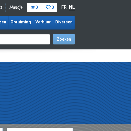
FR
NL
ct
Mandje
0
0
zen
Opruiming
Verhuur
Diversen