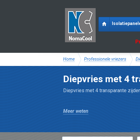
Isolatiepanel
P
Home
Professionele vriezers
Di
Diepvries met 4 t
Diepvries met 4 transparante zijde
Meer weten