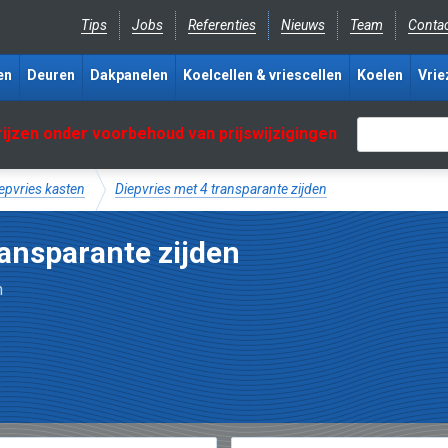
Tips
Jobs
Referenties
Nieuws
Team
Conta
en
Deuren
Dakpanelen
Koelcellen & vriescellen
Koelen
Vrie
rijzen onder voorbehoud van prijswijzigingen
epvries kasten
Diepvries met 4 transparante zijden
ransparante zijden
n