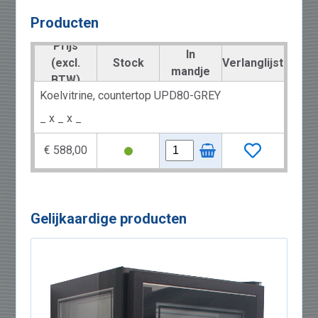
Producten
Prijs
In
(excl.
Stock
Verlanglijst
mandje
BTW)
Koelvitrine, countertop UPD80-GREY
_ x _ x _
€ 588,00
Gelijkaardige producten