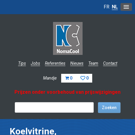
FR
NL
Tips
Jobs
Referenties
Nieuws
Team
Contact
Mandje
0
0
Prijzen onder voorbehoud van prijswijzigingen
Koelvitrine,