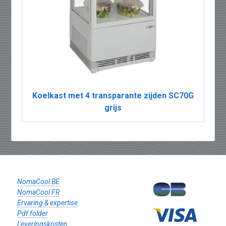
Koelkast met 4 transparante zijden SC70G
grijs
NomaCool BE
NomaCool FR
Ervaring & expertise
Pdf folder
Leveringskosten