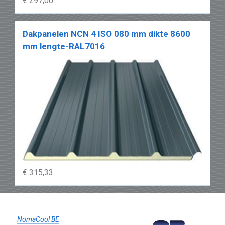
€ 297,00
Dakpanelen NCN 4 ISO 080 mm dikte 8600
mm lengte-RAL7016
€ 315,33
NomaCool BE