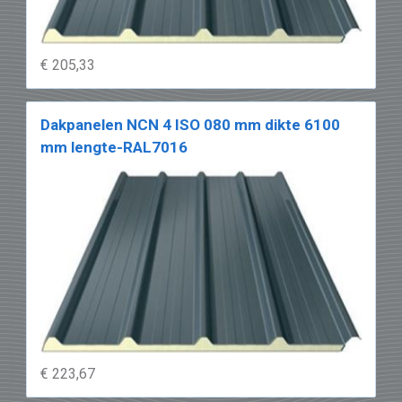
€ 205,33
Dakpanelen NCN 4 ISO 080 mm dikte 6100
mm lengte-RAL7016
€ 223,67