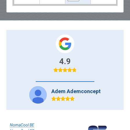
4.9
Adem Ademconcept
je
NomaCool BE
NomaCool FR