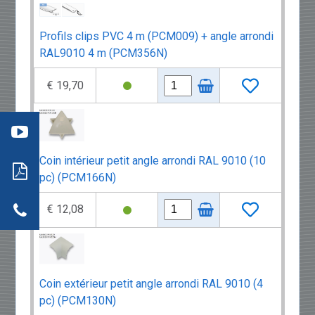
Profils clips PVC 4 m (PCM009) + angle arrondi
RAL9010 4 m (PCM356N)
éo 3
€ 19,70
:
mment
re
aller
: les
s
ils
Coin intérieur petit angle arrondi RAL 9010 (10
neaux
pc) (PCM166N)
dwich
tion
r
actez-
neaux
€ 12,08
dwich
Coin extérieur petit angle arrondi RAL 9010 (4
pc) (PCM130N)