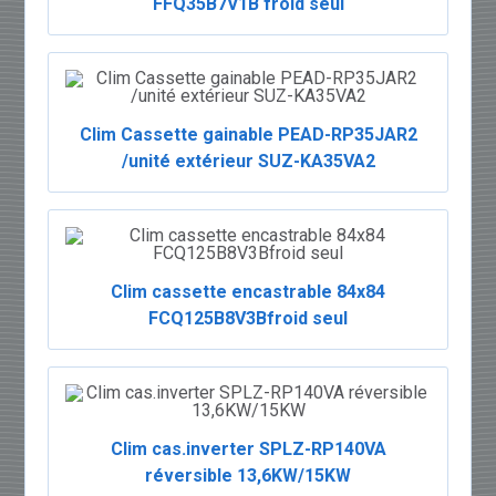
FFQ35B7V1B froid seul
Clim Cassette gainable PEAD-RP35JAR2
/unité extérieur SUZ-KA35VA2
Clim cassette encastrable 84x84
FCQ125B8V3Bfroid seul
Clim cas.inverter SPLZ-RP140VA
réversible 13,6KW/15KW