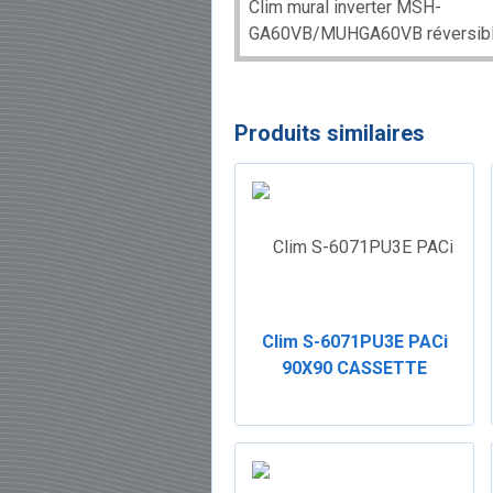
Clim mural inverter MSH-
GA60VB/MUHGA60VB réversib
Produits similaires
Clim S-6071PU3E PACi
90X90 CASSETTE