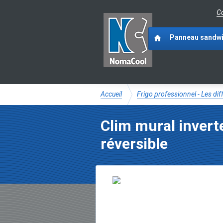
Co
Panneau sandw
Accueil
Frigo professionnel - Les di
Clim mural inve
réversible