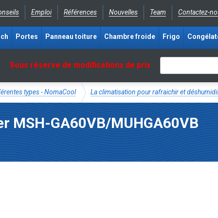
nseils
Emploi
Références
Nouvelles
Team
Contactez-no
ich
Portes
Panneau toiture
Chambre froide
Frigo
Congélat
Sous réserve de modifications de prix
fférentes types - NomaCool
La climatisation pour rafraichir et déshumidi
rter MSH-GA60VB/MUHGA60VB