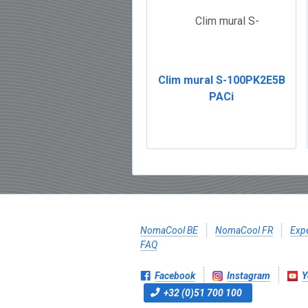
Clim mural S-100PK2E5B
PACi
NomaCool BE
NomaCool FR
Expé
FAQ
Facebook
Instagram
Y
+32 (0)51 700 100