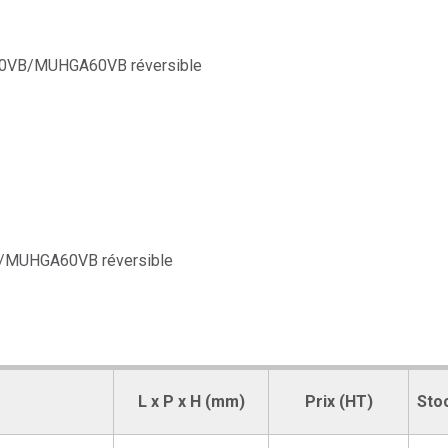
B/MUHGA60VB réversible
L x P x H (mm)
Prix (HT)
Sto