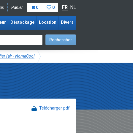
FR
NL
us
Panier
0
0
eur
Déstockage
Location
Divers
fier l'air - NomaCool
Télécharger pdf