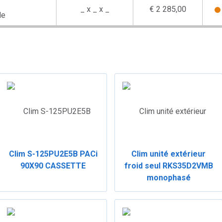
_ x _ x _
€ 2 285,00
le
Clim S-125PU2E5B PACi
Clim unité extérieur
90X90 CASSETTE
froid seul RKS35D2VMB
monophasé