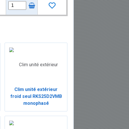
Clim unité extérieur
froid seul RKS25D2VMB
monophasé