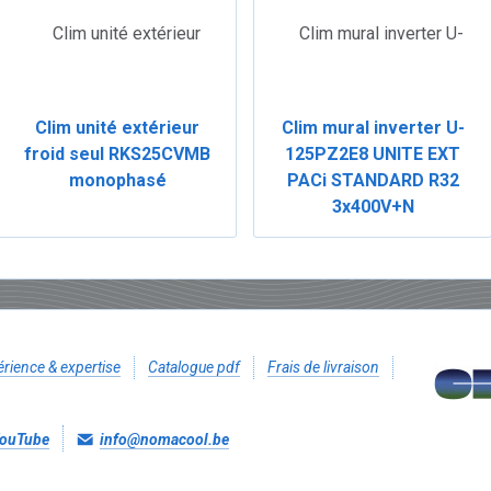
Clim unité extérieur
Clim mural inverter U-
froid seul RKS25CVMB
125PZ2E8 UNITE EXT
monophasé
PACi STANDARD R32
3x400V+N
rience & expertise
Catalogue pdf
Frais de livraison
ouTube
info@nomacool.be