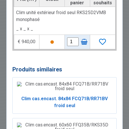
panier
souhaits
Clim unité extérieur froid seul RKS25D2VMB
monophasé
_ x _ x _
€ 940,00
Produits similaires
Clim cas.encast. 84x84 FCQ71B/RR71BV
froid seul