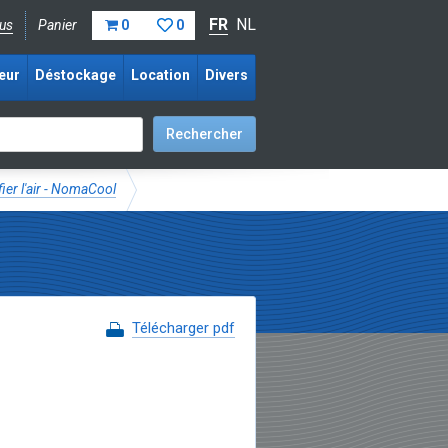
FR
NL
us
Panier
0
0
eur
Déstockage
Location
Divers
fier l'air - NomaCool
Télécharger pdf