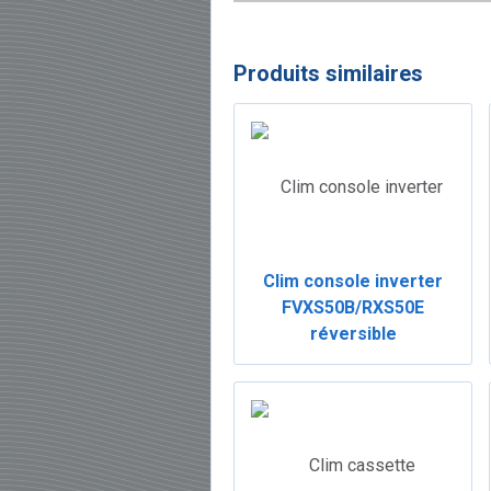
Produits similaires
Clim console inverter
FVXS50B/RXS50E
réversible