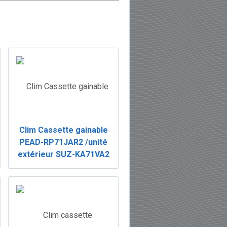
Clim Cassette gainable
PEAD-RP71JAR2 /unité
extérieur SUZ-KA71VA2