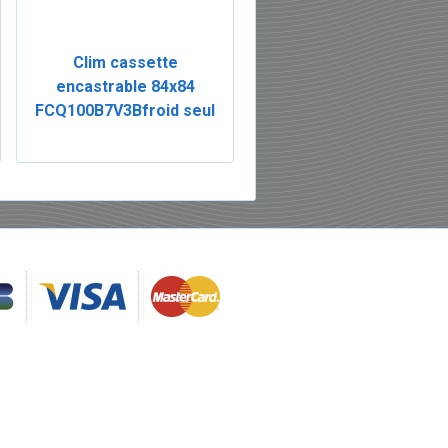
Clim cassette
encastrable 84x84
FCQ100B7V3Bfroid seul