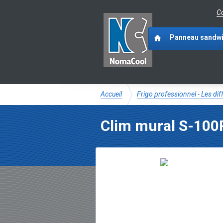
Co
Panneau sandw
Accueil
Frigo professionnel - Les di
Clim mural S-10