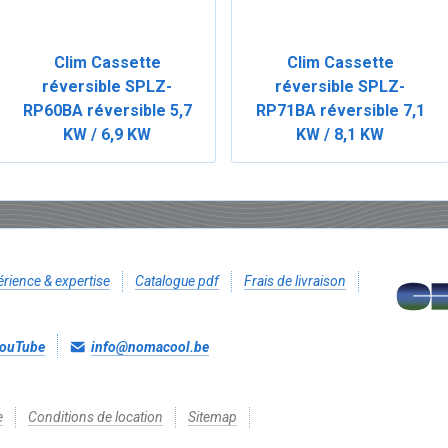
Clim Cassette
Clim Cassette
réversible SPLZ-
réversible SPLZ-
RP60BA réversible 5,7
RP71BA réversible 7,1
KW / 6,9 KW
KW / 8,1 KW
rience & expertise
Catalogue pdf
Frais de livraison
ouTube
info@nomacool.be
e
Conditions de location
Sitemap