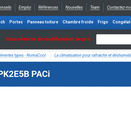
nseils
Emploi
Références
Nouvelles
Team
Contactez-no
ich
Portes
Panneau toiture
Chambre froide
Frigo
Congélat
Sous réserve de modifications de prix
fférentes types - NomaCool
La climatisation pour rafraichir et déshumidi
0PK2E5B PACi