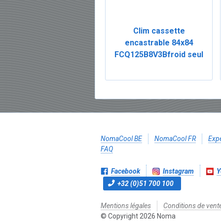
Clim cassette
encastrable 84x84
FCQ125B8V3Bfroid seul
NomaCool BE
NomaCool FR
Expé
FAQ
Facebook
Instagram
Y
+32 (0)51 700 100
Mentions légales
Conditions de vent
© Copyright 2026 Noma