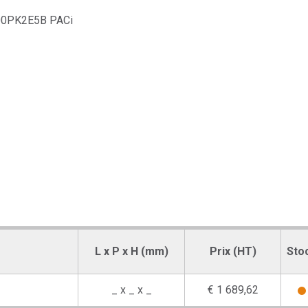
L x P x H (mm)
Prix (HT)
Sto
_ x _ x _
€ 1 689,62