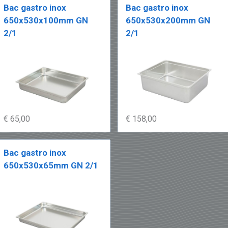
Bac gastro inox
Bac gastro inox
650x530x100mm GN
650x530x200mm GN
2/1
2/1
€ 65,00
€ 158,00
Bac gastro inox
650x530x65mm GN 2/1