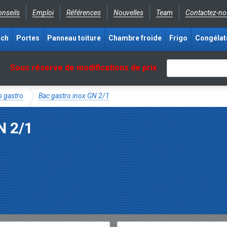
nseils
Emploi
Références
Nouvelles
Team
Contactez-no
ich
Portes
Panneau toiture
Chambre froide
Frigo
Congélat
Sous réserve de modifications de prix
s gastro
Bac gastro inox GN 2/1
N 2/1