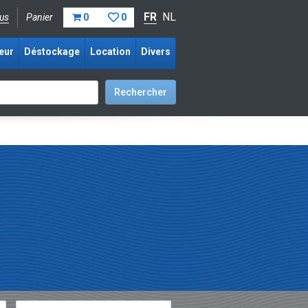
FR
NL
us
Panier
0
0
eur
Déstockage
Location
Divers