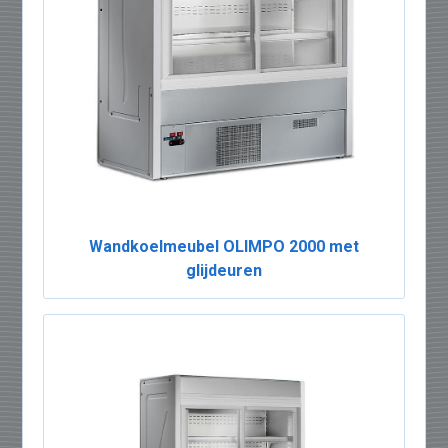
Wandkoelmeubel OLIMPO 2000 met
glijdeuren