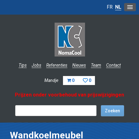
FR
NL
Tips
Jobs
Referenties
Nieuws
Team
Contact
Mandje
0
0
Prijzen onder voorbehoud van prijswijzigingen
Wandkoelmeubel