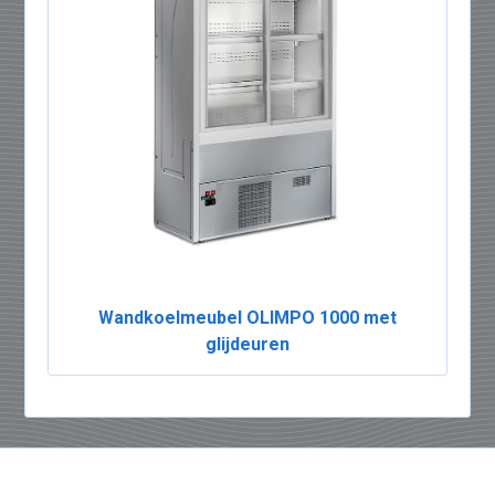
Wandkoelmeubel OLIMPO 1000 met
glijdeuren