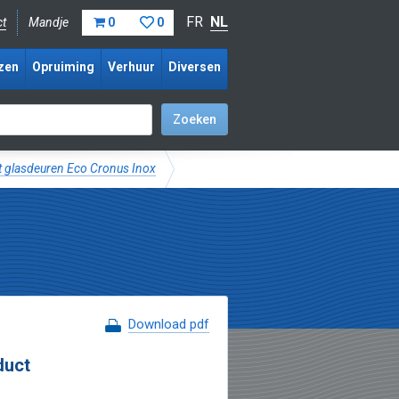
FR
NL
ct
Mandje
0
0
zen
Opruiming
Verhuur
Diversen
 glasdeuren Eco Cronus Inox
Download pdf
duct