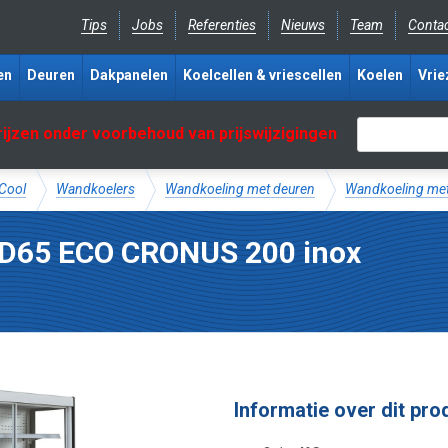
Tips
Jobs
Referenties
Nieuws
Team
Conta
en
Deuren
Dakpanelen
Koelcellen & vriescellen
Koelen
Vrie
rijzen onder voorbehoud van prijswijzigingen
aCool
Wandkoelers
Wandkoeling met deuren
Wandkoeling met
D65 ECO CRONUS 200 inox
Informatie over dit pro