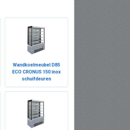
Wandkoelmeubel D85
ECO CRONUS 150 inox
schuifdeuren