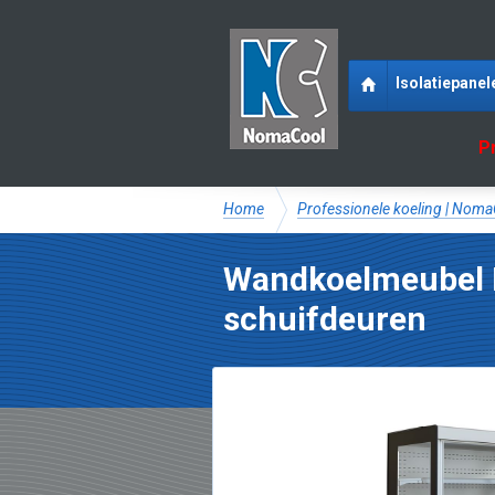
Isolatiepanel
P
Home
Professionele koeling | Nom
Wandkoelmeubel 
schuifdeuren