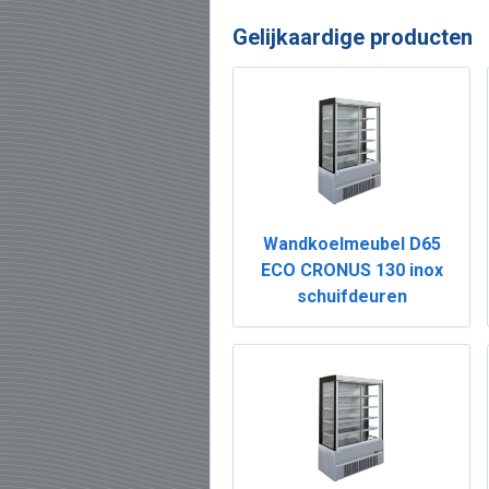
Gelijkaardige producten
Wandkoelmeubel D65
ECO CRONUS 130 inox
schuifdeuren