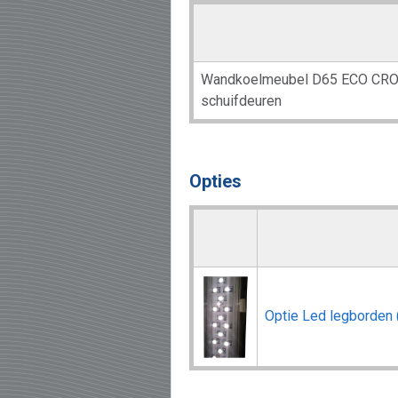
Wandkoelmeubel D65 ECO CRO
schuifdeuren
Opties
Optie Led legborden