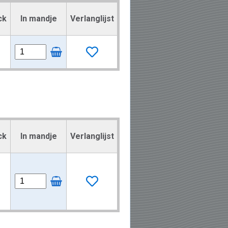
ck
In mandje
Verlanglijst
ck
In mandje
Verlanglijst