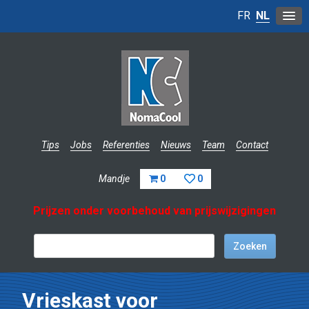
FR
NL
Tips
Jobs
Referenties
Nieuws
Team
Contact
Mandje
0
0
Prijzen onder voorbehoud van prijswijzigingen
Vrieskast voor