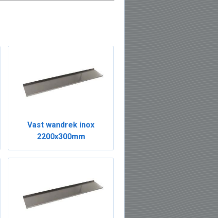
Vast wandrek inox
2200x300mm