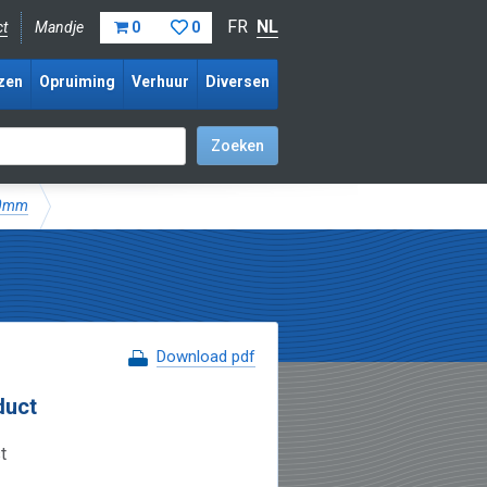
FR
NL
ct
Mandje
0
0
zen
Opruiming
Verhuur
Diversen
00mm
Download pdf
duct
t