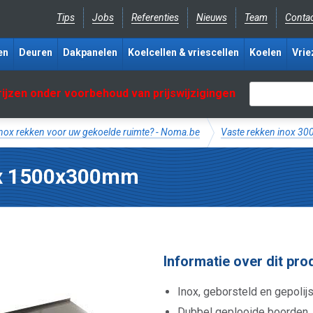
Tips
Jobs
Referenties
Nieuws
Team
Conta
en
Deuren
Dakpanelen
Koelcellen & vriescellen
Koelen
Vrie
rijzen onder voorbehoud van prijswijzigingen
inox rekken voor uw gekoelde ruimte? - Noma.be
Vaste rekken inox 3
ox 1500x300mm
Informatie over dit pro
Inox, geborsteld en gepolijs
Dubbel geplooide boorden