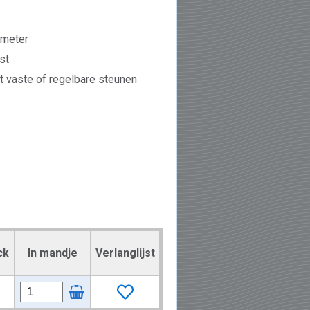
/meter
st
 vaste of regelbare steunen
ck
In mandje
Verlanglijst