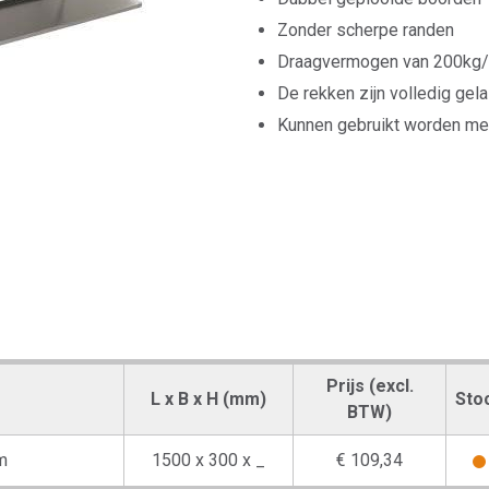
Zonder scherpe randen
Draagvermogen van 200kg
De rekken zijn volledig gela
Kunnen gebruikt worden met
Prijs (excl.
L x B x H (mm)
Sto
BTW)
m
1500 x 300 x _
€ 109,34