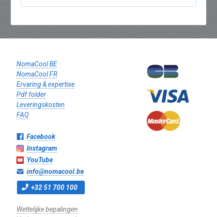
NomaCool BE
NomaCool FR
Ervaring & expertise
Pdf folder
Leveringskosten
FAQ
Facebook
Instagram
YouTube
info@nomacool.be
+32 51 700 100
Wettelijke bepalingen