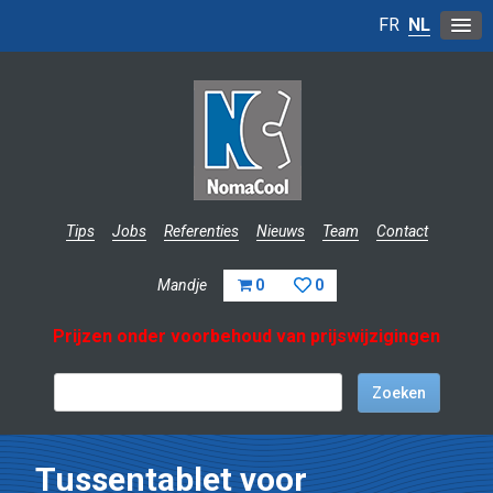
FR
NL
Tips
Jobs
Referenties
Nieuws
Team
Contact
Mandje
0
0
Prijzen onder voorbehoud van prijswijzigingen
Tussentablet voor