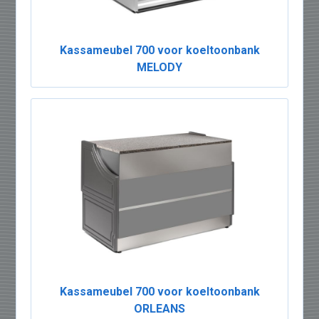
Kassameubel 700 voor koeltoonbank
MELODY
Kassameubel 700 voor koeltoonbank
ORLEANS