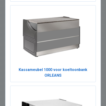
Kassameubel 1000 voor koeltoonbank
ORLEANS