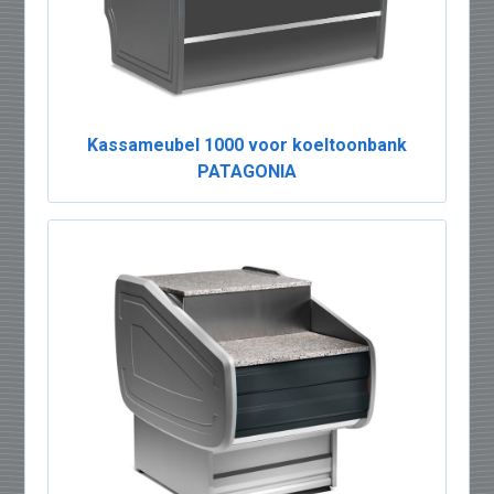
Kassameubel 1000 voor koeltoonbank
PATAGONIA