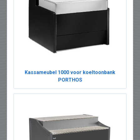
Kassameubel 1000 voor koeltoonbank
PORTHOS