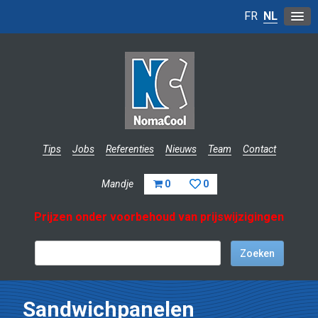
FR
NL
Tips
Jobs
Referenties
Nieuws
Team
Contact
Mandje
0
0
Prijzen onder voorbehoud van prijswijzigingen
Sandwichpanelen