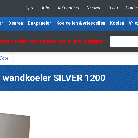
Tips
Jobs
Referenties
Nieuws
Team
Conta
en
Deuren
Dakpanelen
Koelcellen & vriescellen
Koelen
Vrie
rijzen onder voorbehoud van prijswijzigingen
aCool
r wandkoeler SILVER 1200