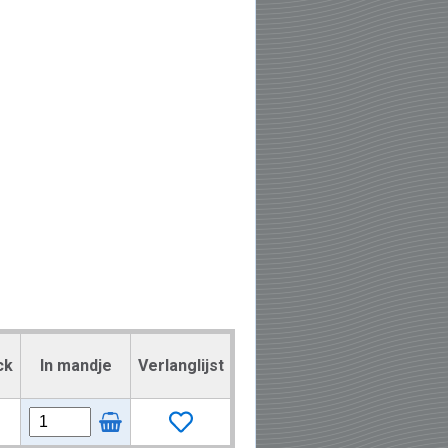
ck
In mandje
Verlanglijst