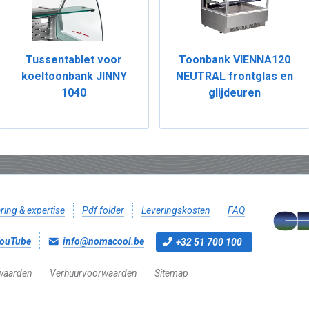
Tussentablet voor
Toonbank VIENNA120
koeltoonbank JINNY
NEUTRAL frontglas en
1040
glijdeuren
ring & expertise
Pdf folder
Leveringskosten
FAQ
ouTube
info@nomacool.be
+32 51 700 100
waarden
Verhuurvoorwaarden
Sitemap