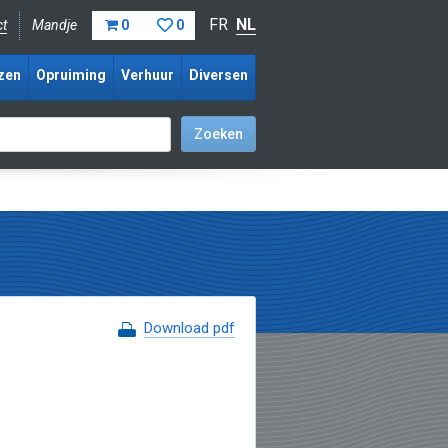
FR
NL
ct
Mandje
0
0
zen
Opruiming
Verhuur
Diversen
Download pdf