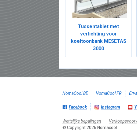
Tussentablet met
verlichting voor
koeltoonbank MESETAS
3000
NomaCool BE
NomaCool FR
Erva
Facebook
Instagram
Y
Wettelijke bepalingen
Verkoopsvoor
© Copyright 2026 Nomacool