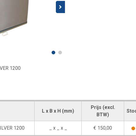
LVER 1200
Prijs (excl.
L x B x H (mm)
Sto
BTW)
SILVER 1200
_ x _ x _
€ 150,00