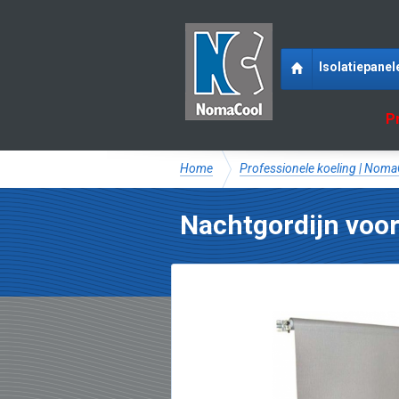
Isolatiepanel
P
Home
Professionele koeling | Nom
Nachtgordijn voo