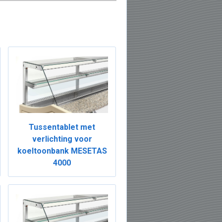
Tussentablet met
verlichting voor
koeltoonbank MESETAS
4000