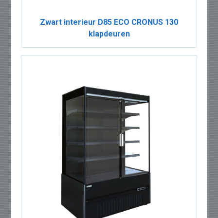
Zwart interieur D85 ECO CRONUS 130
klapdeuren