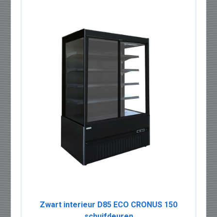
Zwart interieur D85 ECO CRONUS 150
schuifdeuren