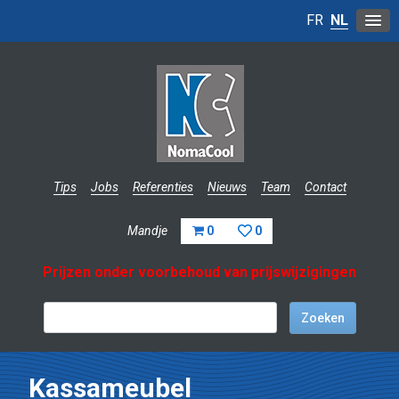
FR
NL
Tips
Jobs
Referenties
Nieuws
Team
Contact
Mandje
0
0
Prijzen onder voorbehoud van prijswijzigingen
Kassameubel