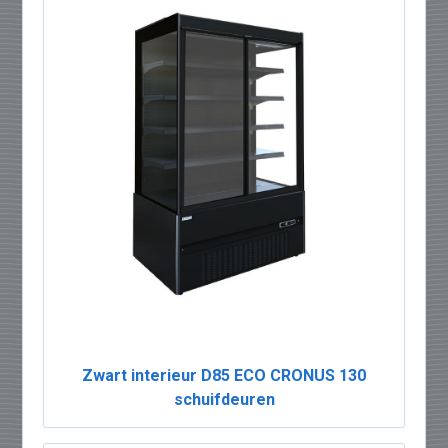
Zwart interieur D85 ECO CRONUS 130
schuifdeuren