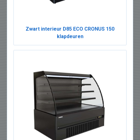
Zwart interieur D85 ECO CRONUS 150
klapdeuren