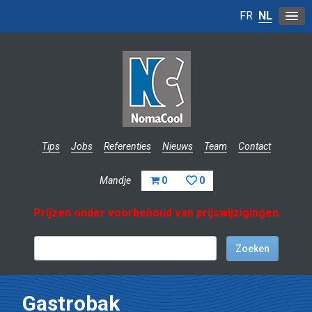
FR
NL
Tips
Jobs
Referenties
Nieuws
Team
Contact
Mandje
0
0
Prijzen onder voorbehoud van prijswijzigingen
Gastrobak