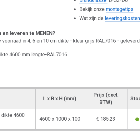
Brandklasse:
B-S2-D0
Bekijk onze
montagetips
Wat zijn de
leveringskosten
n en leveren te MENEN?
te voorraad in 4, 6 en 10 cm dikte - kleur grijs RAL7016 - geleve
ikte 4600 mm lengte-RAL7016
Prijs (excl.
L x B x H (mm)
Sto
BTW)
dikte 4600
4600 x 1000 x 100
€ 185,23