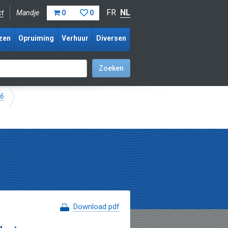
FR
NL
ct
Mandje
0
0
zen
Opruiming
Verhuur
Diversen
16
Download pdf