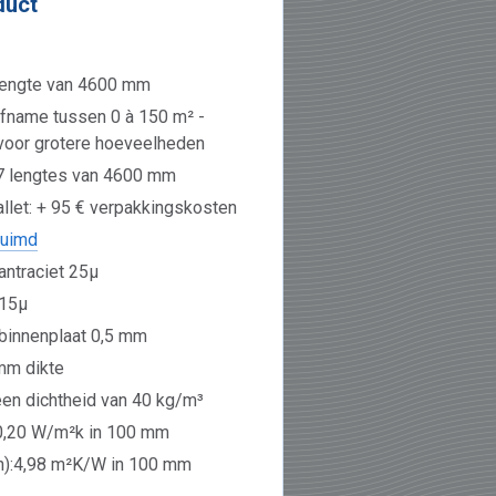
duct
 lengte van 4600 mm
afname tussen 0 à 150 m² -
 voor grotere hoeveelheden
= 7 lengtes van 4600 mm
llet: + 95 € verpakkingskosten
uimd
ntraciet 25µ
 15µ
/ binnenplaat 0,5 mm
mm dikte
en dichtheid van 40 kg/m³
 0,20 W/m²k in 100 mm
n):4,98 m²K/W in 100 mm