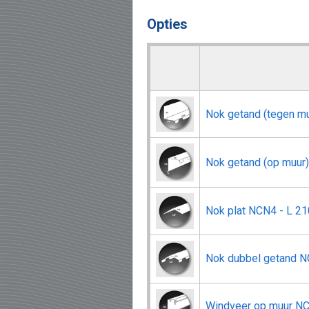
Opties
Nok getand (tegen m
Nok getand (op muu
Nok plat NCN4 - L 
Nok dubbel getand 
Windveer op muur N