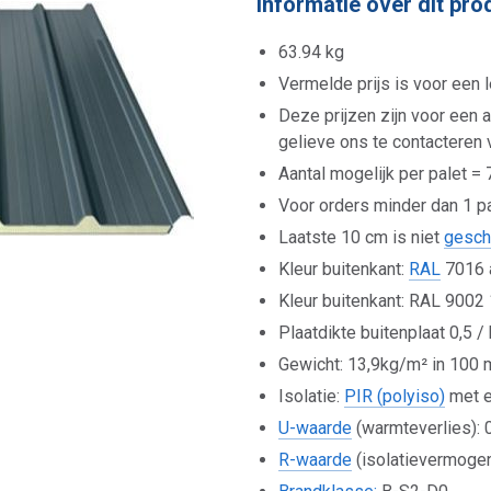
Informatie over dit pro
63.94 kg
Vermelde prijs is voor een
Deze prijzen zijn voor een 
gelieve ons te contacteren
Aantal mogelijk per palet 
Voor orders minder dan 1 pa
Laatste 10 cm is niet
gesch
Kleur buitenkant:
RAL
7016 a
Kleur buitenkant: RAL 9002
Plaatdikte buitenplaat 0,5 
Gewicht: 13,9kg/m² in 100 
Isolatie:
PIR (polyiso)
met e
U-waarde
(warmteverlies):
R-waarde
(isolatievermoge