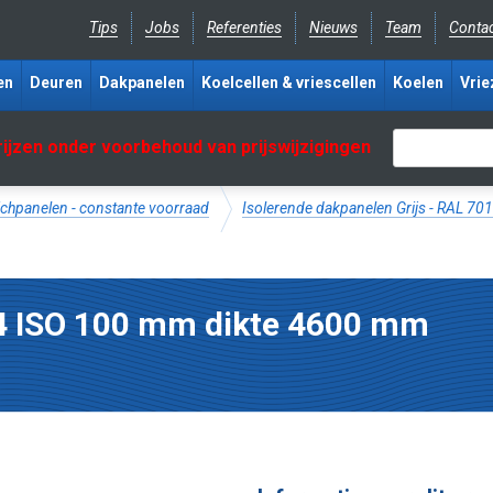
Tips
Jobs
Referenties
Nieuws
Team
Conta
en
Deuren
Dakpanelen
Koelcellen & vriescellen
Koelen
Vrie
rijzen onder voorbehoud van prijswijzigingen
chpanelen - constante voorraad
Isolerende dakpanelen Grijs - RAL 70
4 ISO 100 mm dikte 4600 mm