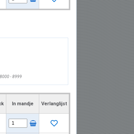
8000 - 8999
ck
In mandje
Verlanglijst