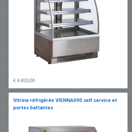
€ 4 830,00
Vitrine réfrigérée VIENNA090 self service et
portes battantes