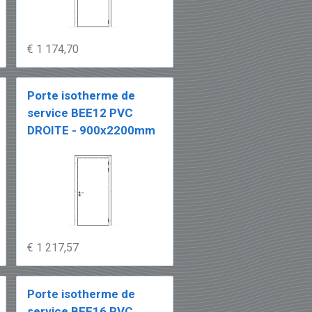
€ 1 174,70
Porte isotherme de
service BEE12 PVC
DROITE - 900x2200mm
€ 1 217,57
Porte isotherme de
service BEE16 PVC