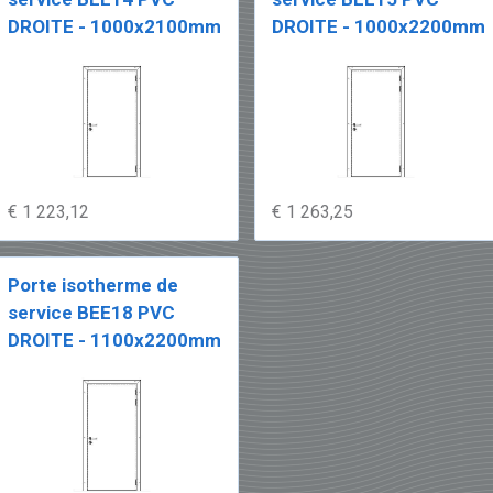
DROITE - 1000x2100mm
DROITE - 1000x2200mm
€ 1 223,12
€ 1 263,25
Porte isotherme de
service BEE18 PVC
DROITE - 1100x2200mm