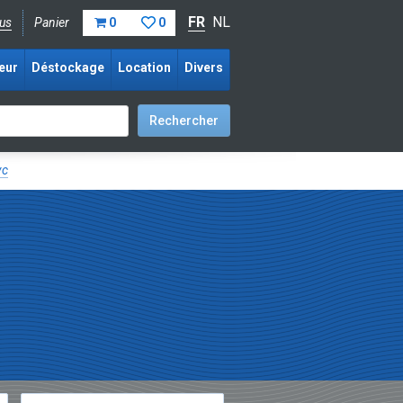
FR
NL
us
Panier
0
0
eur
Déstockage
Location
Divers
vc