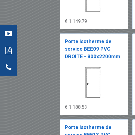
éo (1
€ 1 149,79
):
mment
aller
Porte isotherme de
Open
service BEE09 PVC
te
PDF
DROITE - 800x2200mm
actez-
€ 1 188,53
Porte isotherme de
service BEE13 PVC