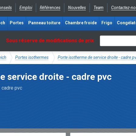
nseils
Emploi
Références
Nouvelles
Team
Contactez-no
ich
Portes
Panneau toiture
Chambre froide
Frigo
Congélat
Sous réserve de modifications de prix
wich
Portes isothermes
Porte isotherme de service droite - cadre p
 service droite - cadre pvc
- cadre pvc