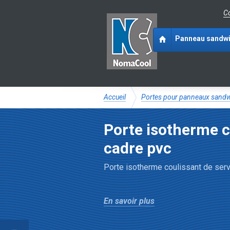
Co
Panneau sandw
Accueil
Portes pour panneaux sand
Porte isotherme c
cadre pvc
Porte isotherme coulissant de serv
En savoir plus
éo (1
):
mment