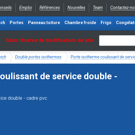
nseils
Emploi
Références
Nouvelles
Team
Contactez-no
ich
Portes
Panneau toiture
Chambre froide
Frigo
Congélat
Sous réserve de modifications de prix
wich
Double portes isothermes
Porte isotherme coulissant de servi
oulissant de service double -
ice double - cadre pvc