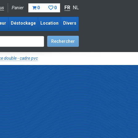
FR
NL
us
Panier
0
0
eur
Déstockage
Location
Divers
ce double - cadre pvc