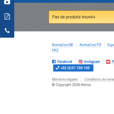
aller
Open
te
Pas de produits trouvés
PDF
actez-
NomaCool BE
NomaCool FR
Expé
FAQ
Facebook
Instagram
Y
+32 (0)51 700 100
Mentions légales
Conditions de vent
© Copyright 2026 Noma