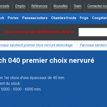
nseils
Emploi
Références
Nouvelles
Team
Contactez-no
ich
Portes
Panneau toiture
Chambre froide
Frigo
Congélat
Sous réserve de modifications de prix
neaux sandwich premier choix nervuré déstockage
Panneaux sandwich
h 040 premier choix nervuré
n 1er choix d'une épaisseur de 40 mm.
nt du stock:
- 5000 - 5500 - 6000 mm.
isolants en premier choix