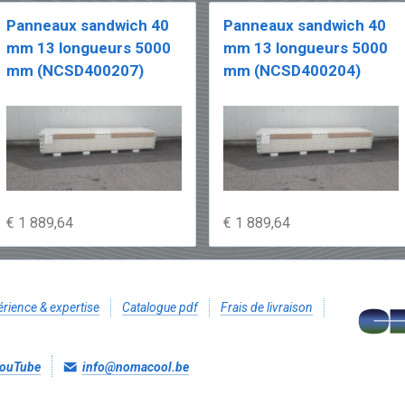
Panneaux sandwich 40
Panneaux sandwich 40
mm 13 longueurs 5000
mm 13 longueurs 5000
mm (NCSD400207)
mm (NCSD400204)
€ 1 889,64
€ 1 889,64
rience & expertise
Catalogue pdf
Frais de livraison
ouTube
info@nomacool.be