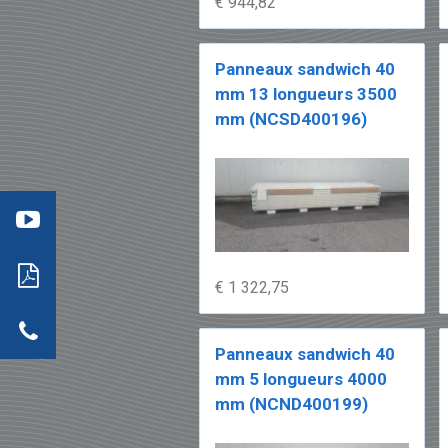
€ 944,82
Panneaux sandwich 40
mm 13 longueurs 3500
mm (NCSD400196)
éo 3
:
mment
re
aller
: les
s
ils
neaux
dwich
tion
€ 1 322,75
r
actez-
neaux
dwich
Panneaux sandwich 40
mm 5 longueurs 4000
mm (NCND400199)