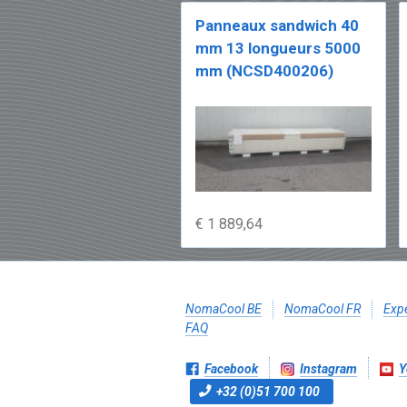
Panneaux sandwich 40
mm 13 longueurs 5000
mm (NCSD400206)
€ 1 889,64
NomaCool BE
NomaCool FR
Expé
FAQ
Facebook
Instagram
Y
+32 (0)51 700 100