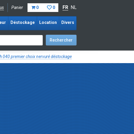
FR
NL
us
Panier
0
0
eur
Déstockage
Location
Divers
 040 premier choix nervuré déstockage