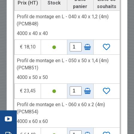
Prix (HT)
Stock
panier
souhaits
Profil de montage en L - 040 x 40 x 1,2 (4m)
(PCM848)
4000 x 40 x 40
€ 18,10
Profil de montage en L - 050 x 50 x 1,4 (4m)
(PCM851)
4000 x 50 x 50
€ 23,45
éo 3
Profil de montage en L - 060 x 60 x 2 (4m)
:
(PCM854)
mment
re
aller
: les
4000 x 60 x 60
s
ils
neaux