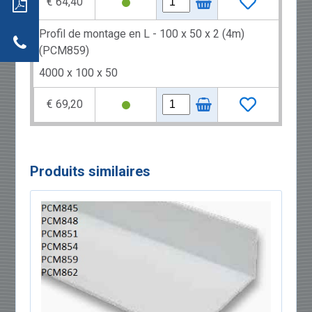
€ 64,40
dwich
tion
r
Profil de montage en L - 100 x 50 x 2 (4m)
actez-
neaux
(PCM859)
dwich
4000 x 100 x 50
€ 69,20
Produits similaires