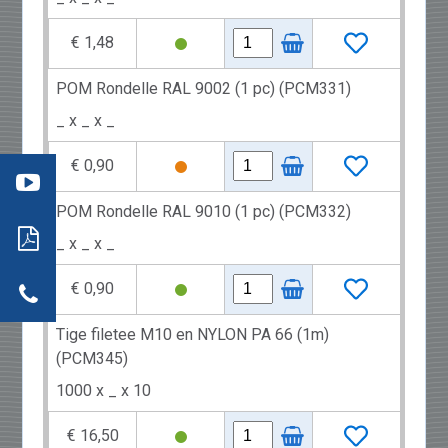
€ 1,48
POM Rondelle RAL 9002 (1 pc) (PCM331)
éo 3
_ x _ x _
:
mment
re
€ 0,90
aller
: les
s
ils
POM Rondelle RAL 9010 (1 pc) (PCM332)
neaux
_ x _ x _
dwich
tion
r
actez-
€ 0,90
neaux
dwich
Tige filetee M10 en NYLON PA 66 (1m)
(PCM345)
1000 x _ x 10
€ 16,50